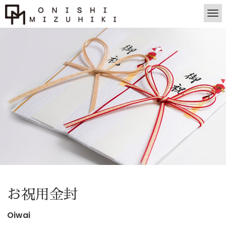
お祝用金封
Oiwai